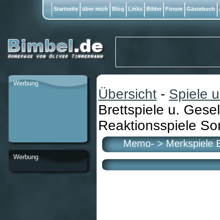
Startseite
über mich
Blog
Links
Bilder
Forum
Gästebuch
Werbung
Übersicht
-
Spiele 
Brettspiele u. Gesel
Reaktionsspiele Son
Memo- > Merkspiele Bre
Werbung