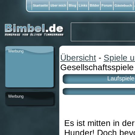
Startseite
über mich
Blog
Links
Bilder
Forum
Gästebuch
Werbung
Übersicht
-
Spiele 
Gesellschaftsspiele
Laufspiele
Werbung
Es ist mitten in de
Hunder! Doch bevor