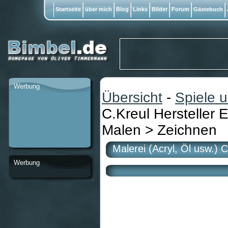
Startseite
über mich
Blog
Links
Bilder
Forum
Gästebuch
Werbung
Übersicht
-
Spiele 
C.Kreul Hersteller
Malen > Zeichnen
Malerei (Acryl, Öl usw.)
Werbung