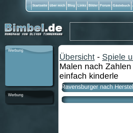
Startseite
über mich
Blog
Links
Bilder
Forum
Gästebuch
Werbung
Übersicht
-
Spiele 
Malen nach Zahlen
einfach kinderle
Ravensburger nach Herstel
Werbung