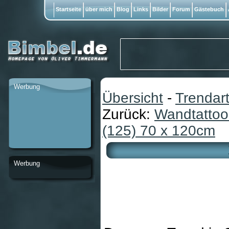
Startseite
über mich
Blog
Links
Bilder
Forum
Gästebuch
Werbung
Übersicht
-
Trendart
Zurück:
Wandtattoo
(125) 70 x 120cm
Werbung