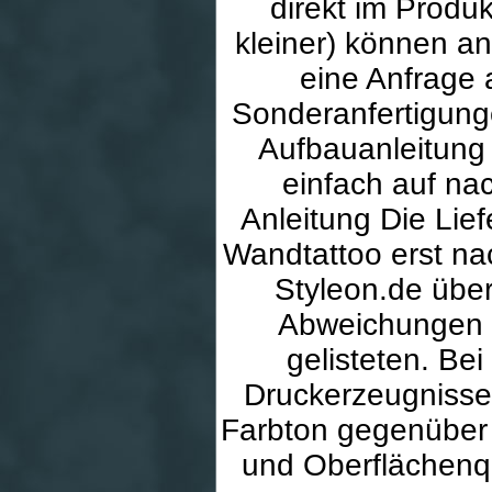
direkt im Produ
kleiner) können ang
eine Anfrage 
Sonderanfertigun
Aufbauanleitung
einfach auf na
Anleitung Die Lief
Wandtattoo erst nac
Styleon.de übe
Abweichungen d
gelisteten. Be
Druckerzeugnisse
Farbton gegenüber M
und Oberflächenqu