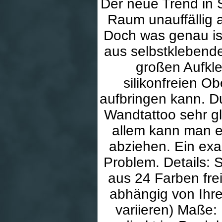
Der neue Trend in 
Raum unauffällig a
Doch was genau is
aus selbstklebende
großen Aufkle
silikonfreien O
aufbringen kann. Dur
Wandtattoo sehr g
allem kann man es
abziehen. Ein exak
Problem. Details: 
aus 24 Farben fre
abhängig von Ihr
variieren) Maße: