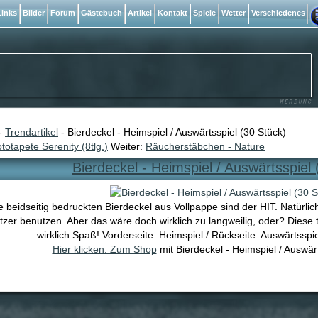
inks
Bilder
Forum
Gästebuch
Artikel
Kontakt
Spiele
Wetter
Verschiedenes
-
Trendartikel
- Bierdeckel - Heimspiel / Auswärtsspiel (30 Stück)
totapete Serenity (8tlg.)
Weiter:
Räucherstäbchen - Nature
Bierdeckel - Heimspiel / Auswärtsspiel 
e beidseitig bedruckten Bierdeckel aus Vollpappe sind der HIT. Natürlic
tzer benutzen. Aber das wäre doch wirklich zu langweilig, oder? Diese
wirklich Spaß! Vorderseite: Heimspiel / Rückseite: Auswärtsspi
Hier klicken: Zum Shop
mit Bierdeckel - Heimspiel / Auswärt