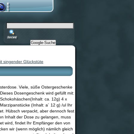
Google-Suche
t singender Glückstüte
sterdose. Viele, süße Ostergeschenke
Dieses Dosengeschenk wird gefüllt mit:
x Schokohäschen(Inhalt: ca. 12g) 4 x
Marzipanstücke (Inhalt: a´ 12 g) /ul Ihr
et. Hübsch verpackt, aber dennoch fest
en Inhalt der Dose zu gelangen, muss
et wird, findet Ihr Empfänger den von
cken wir (wenn möglich) nämlich gleich