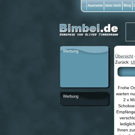
Startseite
über mich
Blog
L
Werbung
Übersicht
Zurück:
Ul
Frohe Os
warten nu
Werbung
2 x Mi
Schokoeie
Empfänger
verschl
ledigli
Ihnen zu