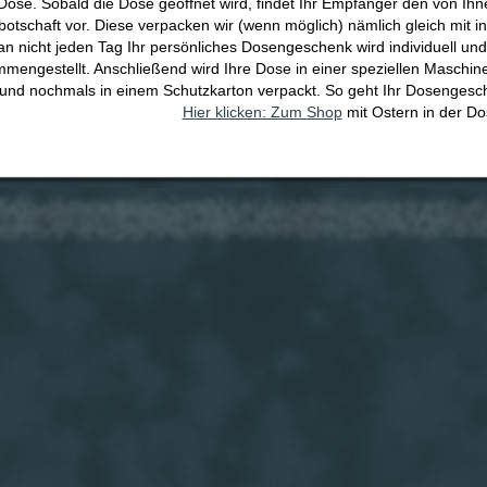
e Dose. Sobald die Dose geöffnet wird, findet Ihr Empfänger den von I
botschaft vor. Diese verpacken wir (wenn möglich) nämlich gleich mit i
n nicht jeden Tag Ihr persönliches Dosengeschenk wird individuell un
mengestellt. Anschließend wird Ihre Dose in einer speziellen Maschine
und nochmals in einem Schutzkarton verpackt. So geht Ihr Dosenges
Hier klicken: Zum Shop
mit Ostern in der Do