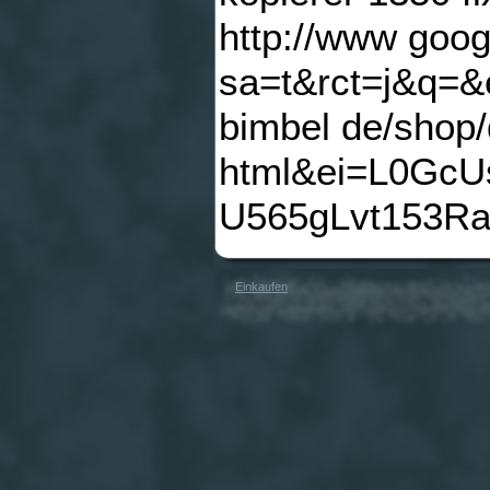
http://www goog
sa=t&rct=j&q=
bimbel de/shop
html&ei=L0Gc
U565gLvt153R
Einkaufen