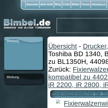
Startseite
über mich
Blog
Links
Bilder
Forum
Gästebuch
Werbung
Übersicht
-
Drucker,
Toshiba BD 1340, 
zu BL1350H, 4409
Zurück:
Fixierwalze
kompatibel zu 440
Werbung
iR 2200, iR 2800, i
Fixierwalzenwischer für 