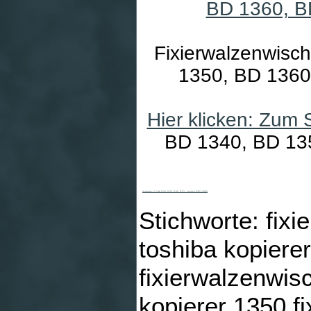
Fixierwalzenwisc
1350, BD 1360
Hier klicken: Zum
BD 1340, BD 135
Fixierwalzenwischer für Toshiba BD 1340, BD 1350, BD 1360, BD 1370 , kompatibel zu BL1350H, 44098329
Stichworte: fix
toshiba kopiere
fixierwalzenwis
kopierer 1350 f