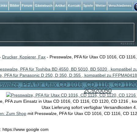
inks
Bilder
Forum
Gästebuch
Artikel
Kontakt
Spiele
Wetter
Verschiedenes
-
Drucker, Kopierer, Fax
- Presswalze, PFA für Utax CD 1016, CD 1116,
esswalze, PFA für Toshiba BD 4550, BD 5010, BD 5020 , kompatibel
e, PFA für Panasonic D 250, D 350, D 355 , kompatibel zu FFPMA0418
swalze, PFA für Utax CD 1016, CD 1116, CD 1120
2C920050
e, PFA zum Einsatz in Utax CD 1016, CD 1116, CD 1120, CD 1216 , ko
Utax Lieferung sofort verfügbar Versandkosten 4
ken: Zum Shop
mit Presswalze, PFA für Utax CD 1016, CD 1116, CD 11
e: https://www google com