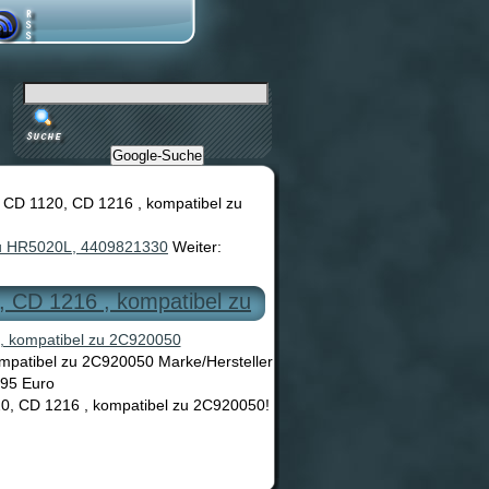
Google-Suche
 CD 1120, CD 1216 , kompatibel zu
 zu HR5020L, 4409821330
Weiter:
, CD 1216 , kompatibel zu
mpatibel zu 2C920050 Marke/Hersteller
.95 Euro
20, CD 1216 , kompatibel zu 2C920050!