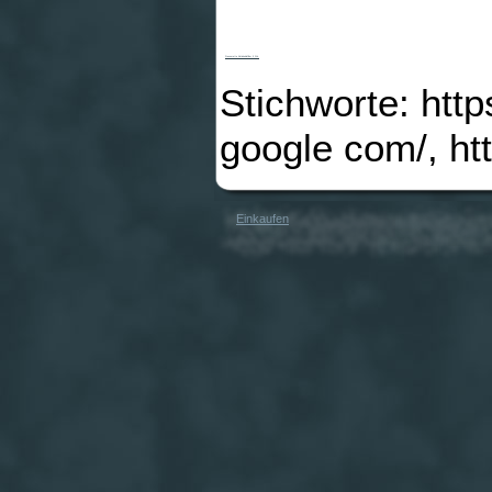
Pressurette Aktivkohlefilter 3 Stk.
Stichworte: htt
google com/, h
Einkaufen