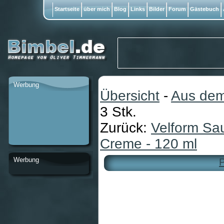
Startseite
über mich
Blog
Links
Bilder
Forum
Gästebuch
Werbung
Übersicht
-
Aus dem
3 Stk.
Zurück:
Velform S
Creme - 120 ml
Werbung
P