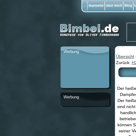
Startseite
über mich
Blog
L
Werbung
Übersicht
Zurück:
H
Der heiße 
Dampfes 
Werbung
Der heiße
sind nich
handlic
betriebe
können Si
seiner V