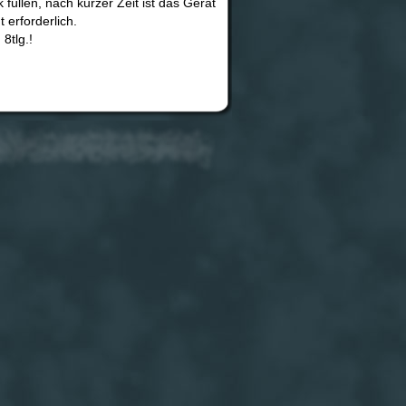
üllen, nach kurzer Zeit ist das Gerät
 erforderlich.
8tlg.!