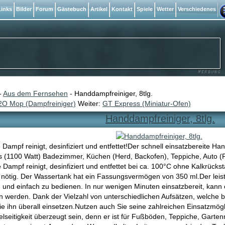
inks
Bilder
Forum
Gästebuch
Artikel
Kontakt
Spiele
Wetter
Verschiedenes
-
Aus dem Fernsehen
- Handdampfreiniger, 8tlg.
2O Mop (Dampfreiniger)
Weiter:
GT Express (Miniatur-Ofen)
Handdampfreiniger, 8tlg.
Dampf reinigt, desinfiziert und entfettet!Der schnell einsatzbereite Han
(1100 Watt) Badezimmer, Küchen (Herd, Backofen), Teppiche, Auto (Fe
 Dampf reinigt, desinfiziert und entfettet bei ca. 100°C ohne Kalkrücks
t nötig. Der Wassertank hat ein Fassungsvermögen von 350 ml.Der leis
h und einfach zu bedienen. In nur wenigen Minuten einsatzbereit, kan
n werden. Dank der Vielzahl von unterschiedlichen Aufsätzen, welche b
e ihn überall einsetzen.Nutzen auch Sie seine zahlreichen Einsatzmögl
ielseitigkeit überzeugt sein, denn er ist für Fußböden, Teppiche, Garte