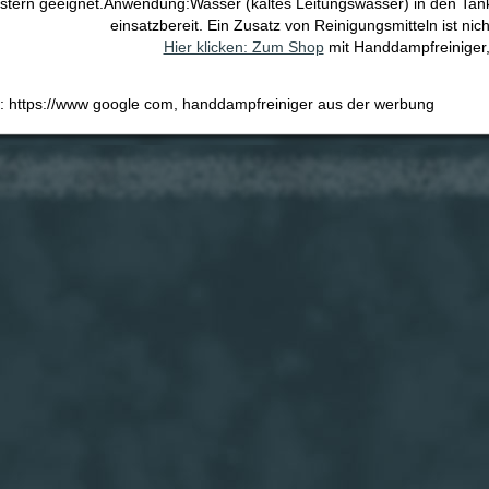
tern geeignet.Anwendung:Wasser (kaltes Leitungswasser) in den Tank f
einsatzbereit. Ein Zusatz von Reinigungsmitteln ist nicht
Hier klicken: Zum Shop
mit Handdampfreiniger, 
e: https://www google com, handdampfreiniger aus der werbung