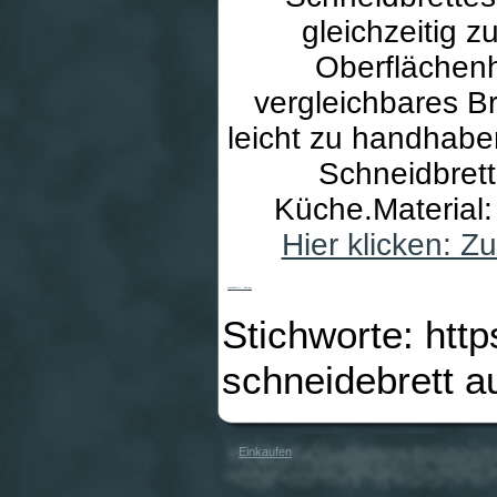
gleichzeitig z
Oberflächenh
vergleichbares Br
leicht zu handhabe
Schneidbrett
Küche.Material
Hier klicken: 
Schneidebrett - Bambus
Stichworte: htt
schneidebrett 
Einkaufen