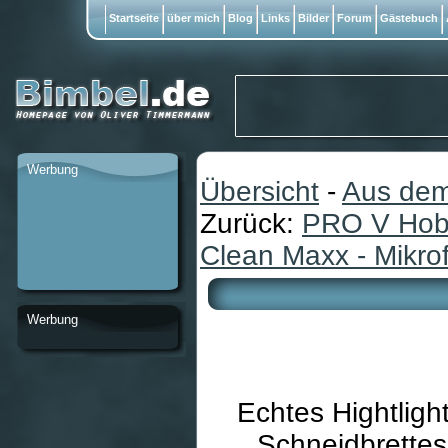
Startseite
über mich
Blog
Links
Bilder
Forum
Gästebuch
Werbung
Übersicht
-
Aus dem
Zurück:
PRO V Hobel
Clean Maxx - Mikro
Werbung
Echtes Hightligh
Schneidbrettes