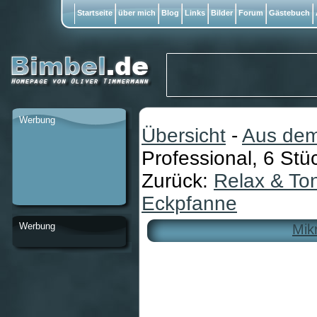
Startseite
über mich
Blog
Links
Bilder
Forum
Gästebuch
Werbung
Übersicht
-
Aus dem
Professional, 6 Stü
Zurück:
Relax & To
Eckpfanne
Werbung
Mik