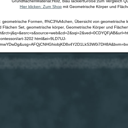
GrundflächenMaterial:Holz, blau lackiertGröße:zum Vergleich Qu
Hier klicken: Zum Shop
mit Geometrische Körper und Flächen
e: geometrische Formen, fl%C3%A4chen, Übersicht von geometrische k
 Flächen Set, geometrische körper, Geometrische Körper und Flächen 2
=t&rct=j&q=&esrc=s&source=web&cd=2&sqi=2&ved=0CDYQFjAB&url=htt
ontessori/art-3202 html&ei=9LD7UJ-
mwYDwDg&usg=AFQjCNHGhiobjKD8x4Y2D1LkS3W0i7DH8A&bvm=bv 