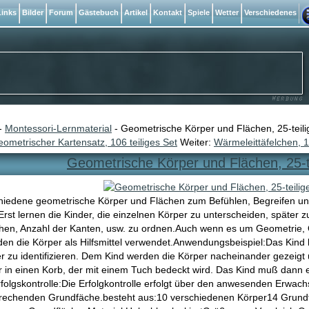
inks
Bilder
Forum
Gästebuch
Artikel
Kontakt
Spiele
Wetter
Verschiedenes
-
Montessori-Lernmaterial
- Geometrische Körper und Flächen, 25-teili
ometrischer Kartensatz, 106 teiliges Set
Weiter:
Wärmeleittäfelchen, 1
Geometrische Körper und Flächen, 25-t
hiedene geometrische Körper und Flächen zum Befühlen, Begreifen u
rst lernen die Kinder, die einzelnen Körper zu unterscheiden, später 
hen, Anzahl der Kanten, usw. zu ordnen.Auch wenn es um Geometrie,
den die Körper als Hilfsmittel verwendet.Anwendungsbeispiel:Das Kind
er zu identifizieren. Dem Kind werden die Körper nacheinander gezeig
 in einen Korb, der mit einem Tuch bedeckt wird. Das Kind muß dann 
rfolgskontrolle:Die Erfolgkontrolle erfolgt über den anwesenden Erwach
rechenden Grundfäche.besteht aus:10 verschiedenen Körper14 Grund