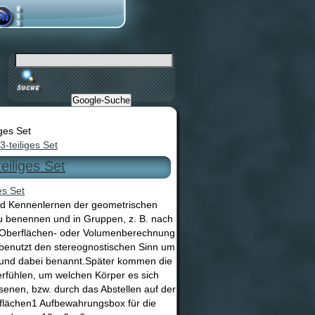
Google-Suche
ges Set
3-teiliges Set
eiliges Set
nd Kennenlernen der geometrischen
zu benennen und in Gruppen, z. B. nach
 Oberflächen- oder Volumenberechnung
 benutzt den stereognostischen Sinn um
t und dabei benannt.Später kommen die
erfühlen, um welchen Körper es sich
senen, bzw. durch das Abstellen auf der
flächen1 Aufbewahrungsbox für die