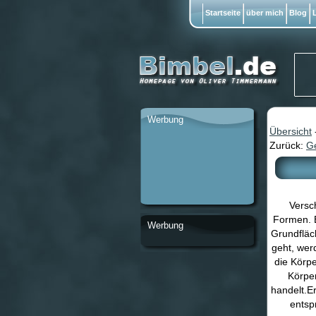
Startseite
über mich
Blog
L
Werbung
Übersicht
Zurück:
Ge
Versc
Formen. E
Werbung
Grundfläc
geht, wer
die Körp
Körper
handelt.E
entsp