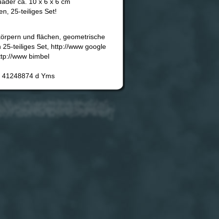
ader ca. 10 x 6 x 6 cm
, 25-teiliges Set!
örpern und flächen, geometrische
5-teiliges Set, http://www google
p://www bimbel
41248874 d Yms