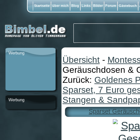
Startseite
über mich
Blog
Links
Bilder
Forum
Gästebuch
Werbung
Übersicht
-
Montess
Geräuschdosen & G
Zurück:
Goldenes Pe
Sparset, 7 Euro ges
Stangen & Sandpapi
Werbung
Sparset Geräusch