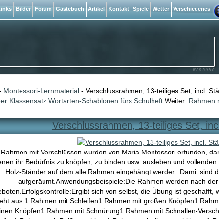
inks
Bilder
Forum
Gästebuch
Artikel
Kontakt
Spiele
Wetter
Verschiedenes
-
Montessori-Lernmaterial
- Verschlussrahmen, 13-teiliges Set, incl. St
er Klassensatz Wortarten-Schablonen fürs Schulheft
Weiter:
Rahmen mi
Verschlussrahmen, 13-teiliges Set, inc
 Rahmen mit Verschlüssen wurden von Maria Montessori erfunden, dami
nen ihr Bedürfnis zu knöpfen, zu binden usw. ausleben und vollenden 
Holz-Ständer auf dem alle Rahmen eingehängt werden. Damit sind 
aufgeräumt.Anwendungsbeispiele:Die Rahmen werden nach der 
boten.Erfolgskontrolle:Ergibt sich von selbst, die Übung ist geschafft
teht aus:1 Rahmen mit Schleifen1 Rahmen mit großen Knöpfen1 Rahm
einen Knöpfen1 Rahmen mit Schnürung1 Rahmen mit Schnallen-Versch