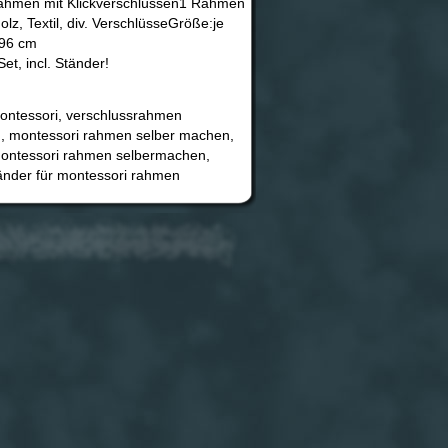
ahmen mit Klickverschlüssen1 Rahmen
, Textil, div. VerschlüsseGröße:je
 96 cm
et, incl. Ständer!
ontessori, verschlussrahmen
n, montessori rahmen selber machen,
montessori rahmen selbermachen,
änder für montessori rahmen