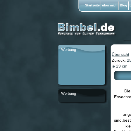
Startseite
über mich
Blog
L
Werbung
Übersicht
Zurück:
25
je 29 cm
Die
Werbung
Erwachse
ange
sind.bes
kl