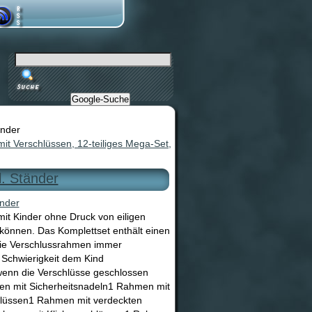
Google-Suche
änder
t Verschlüssen, 12-teiliges Mega-Set,
l. Ständer
t Kinder ohne Druck von eiligen
können. Das Komplettset enthält einen
die Verschlussrahmen immer
Schwierigkeit dem Kind
, wenn die Verschlüsse geschlossen
en mit Sicherheitsnadeln1 Rahmen mit
lüssen1 Rahmen mit verdeckten