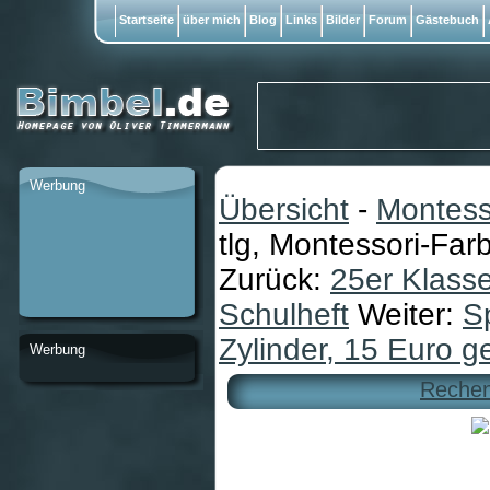
Startseite
über mich
Blog
Links
Bilder
Forum
Gästebuch
Werbung
Übersicht
-
Montess
tlg, Montessori-Far
Zurück:
25er Klasse
Schulheft
Weiter:
Sp
Zylinder, 15 Euro g
Werbung
Rechen