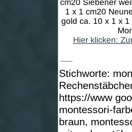
cm20 Siebener weiß
1 x 1 cm20 Neune
gold ca. 10 x 1 x
Mon
Hier klicken: Z
Rechenstäbchen, 200-tlg, Montessori-Farben
Stichworte: mon
Rechenstäbchen,
https://www goo
montessori-far
braun, montessor