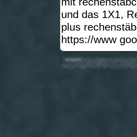
mit rechenstäb
und das 1X1, R
plus rechenstä
https://www goo
Einkaufen