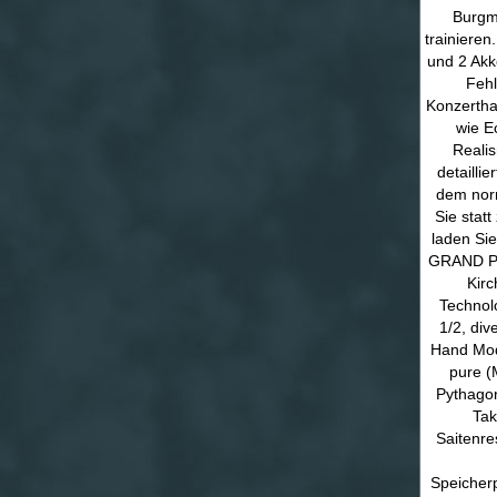
Burgmü
trainieren
und 2 Akk
Fehl
Konzerthal
wie E
Realis
detailli
dem norm
Sie stat
laden Si
GRAND PRO
Kirc
Technol
1/2, div
Hand Mod
pure (
Pythagor
Tak
Saitenre
Speicherp