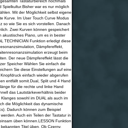
 gesamten Tastaturbereich nochmals
 Spielkultur.Bisher war es nur möglich
hlen. Mit der Möglichkeit selbst eigene
ekte Kurve. Im User Touch Curve Modus
z so wie Sie es sich vorstellen. Danach
sönlich. Zwei Kurven können gespeichert
in akustisches Piano, um es in bester
AL TECHNICIAN Funktion erledigt diese
enresonanzsimulation, Dämpfereffekt,
itenresonanzsimulation erzeugt beim
ten. Der neue Dämpfereffekt lässt die
er Speicher Wählen Sie einfach die
ichern Sie diese Einstellungen auf eine
r Knopfdruck einfach wieder abgerufen
n entfällt somit.Dual, Split und 4 Hand
änge für die rechte und linke Hand
nell das Lautstärkeverhältnis beider
en Klanges sowohl im DUAL als auch im
auch die Möglichkeit das dynamische
cs). Dadurch können zum Beispiel
erden. Auch ein Teilen der Tastatur in
gemeinsam üben können.LESSON Funktion
t bekannten Titel üben. Ob Czerny,