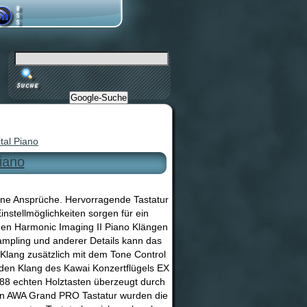
Google-Suche
tal Piano
iano
ene Ansprüche. Hervorragende Tastatur
nstellmöglichkeiten sorgen für ein
en Harmonic Imaging II Piano Klängen
ampling und anderer Details kann das
 Klang zusätzlich mit dem Tone Control
 den Klang des Kawai Konzertflügels EX
88 echten Holztasten überzeugt durch
ten AWA Grand PRO Tastatur wurden die