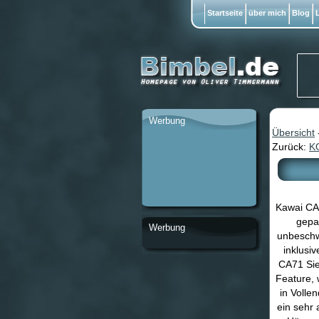
Startseite
über mich
Blog
L
Werbung
Übersicht
Zurück:
K
Kawai CA-
gepa
Werbung
unbeschw
inklusi
CA71 Sie
Feature, 
in Volle
ein sehr