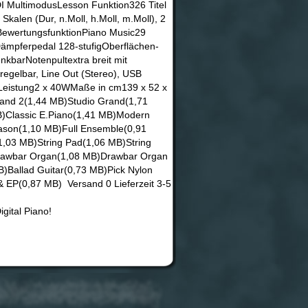
DI MultimodusLesson Funktion326 Titel
Skalen (Dur, n.Moll, h.Moll, m.Moll), 2
 BewertungsfunktionPiano Music29
ämpferpedal 128-stufigOberflächen-
kbarNotenpultextra breit mit
regelbar, Line Out (Stereo), USB
nLeistung2 x 40WMaße in cm139 x 52 x
and 2(1,44 MB)Studio Grand(1,71
)Classic E.Piano(1,41 MB)Modern
son(1,10 MB)Full Ensemble(0,91
,03 MB)String Pad(1,06 MB)String
rawbar Organ(1,08 MB)Drawbar Organ
Ballad Guitar(0,73 MB)Pick Nylon
EP(0,87 MB) Versand 0 Lieferzeit 3-5
gital Piano!