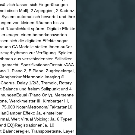
usätzlich lassen sich Fingerübungen
 melodisch Moll), 2 Arpeggien, 2 Kadenz-
 System automatisch bewertet und Ihre
bungen von kleinen Räumen bis zu
nd Räumlichkeit spüren. Digitale Effekte
n) erzeugen einen bemerkenswerten
sen sich die digitalen Effekte sogar
neuen CA Modelle stellen Ihnen außer
gzeugrhythmen zur Verfügung. Spielen
thmen aus verschiedensten Stilistiken
 gemacht. SpezifikationenTastaturAWA
1, Piano 2, E.Piano, Zugriegelorgel,
eKlangherkunftHarmonic Imaging ®
Chorus, Delay 1/2/3, Tremolo, Rotary
t Balance und freiem Splitpunkt und 4
immungenEqual (Piano Only), Mersenne
e, Werckmeister III, Kirnberger III,
n, 75.000 NotenMetronom/ Taktarten10
ianDamper Effekt: Ja, einstellbar
ormal, Weit Virtual Voicing: Ja, 6 Typen
Band EQ)RegistrationenJa, 10
it Balanceregler, Transposetaste, Layer