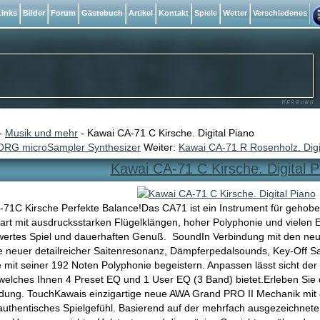
inks
Bilder
Forum
Gästebuch
Artikel
Kontakt
Spiele
Wetter
Verschiedenes
-
Musik und mehr
- Kawai CA-71 C Kirsche. Digital Piano
ORG microSampler Synthesizer
Weiter:
Kawai CA-71 R Rosenholz. Digi
Kawai CA-71 C Kirsche. Digital P
71C Kirsche Perfekte Balance!Das CA71 ist ein Instrument für gehob
art mit ausdrucksstarken Flügelklängen, hoher Polyphonie und vielen Ei
ertes Spiel und dauerhaften Genuß. SoundIn Verbindung mit den neu
ve neuer detailreicher Saitenresonanz, Dämpferpedalsounds, Key-Off S
 mit seiner 192 Noten Polyphonie begeistern. Anpassen lässt sicht der
welches Ihnen 4 Preset EQ und 1 User EQ (3 Band) bietet.Erleben Sie
ndung. TouchKawais einzigartige neue AWA Grand PRO II Mechanik mit 
 authentisches Spielgefühl. Basierend auf der mehrfach ausgezeichne