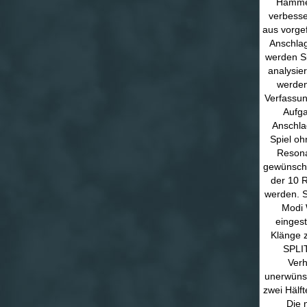
Hämmer
verbesse
aus vorge
Anschlag
werden Si
analysier
werden.
Verfassun
Aufga
Anschla
Spiel oh
Resona
gewünscht
der 10 R
werden. S
Modi 
eingest
Klänge z
SPLIT
Verh
unerwünsc
zwei Hälf
Die 