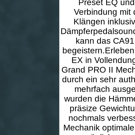
Preset EQ und
Verbindung mit 
Klängen inklusi
Dämpferpedalsounds
kann das CA91 
begeistern.Erleben
EX in Vollendun
Grand PRO II Mecha
durch ein sehr aut
mehrfach ausge
wurden die Hämme
präsize Gewichtu
nochmals verbess
Mechanik optimale 