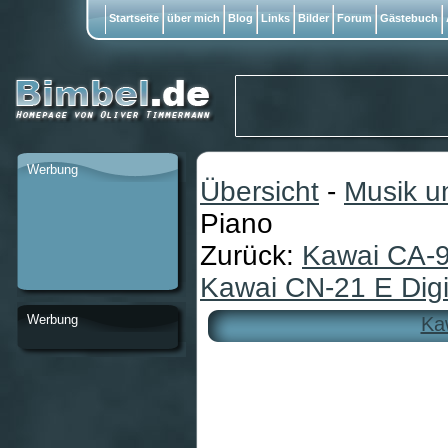
Startseite
über mich
Blog
Links
Bilder
Forum
Gästebuch
Werbung
Übersicht
-
Musik u
Piano
Zurück:
Kawai CA-9
Kawai CN-21 E Digi
Werbung
Kaw