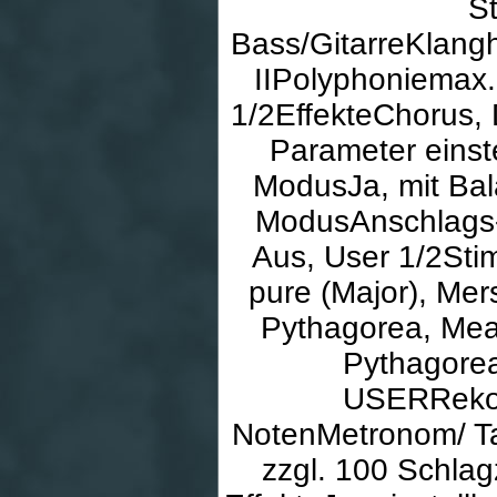
St
Bass/GitarreKlang
IIPolyphoniemax.
1/2EffekteChorus, 
Parameter einst
ModusJa, mit Bal
ModusAnschlags- 
Aus, User 1/2St
pure (Major), Mer
Pythagorea, Mean
Pythagorea
USERRekor
NotenMetronom/ Ta
zzgl. 100 Schla