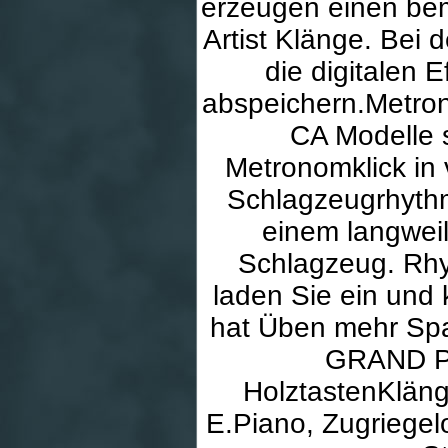
erzeugen einen bem
Artist Klänge. Bei
die digitalen E
abspeichern.Metro
CA Modelle 
Metronomklick in 
Schlagzeugrhythm
einem langwei
Schlagzeug. Rhy
laden Sie ein und
hat Üben mehr Sp
GRAND PR
HolztastenKläng
E.Piano, Zugriegel