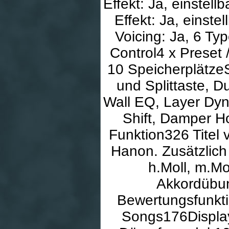
Effekt: Ja, einstell
Effekt: Ja, einste
Voicing: Ja, 6 Ty
Control4 x Preset 
10 SpeicherplätzeS
und Splittaste, D
Wall EQ, Layer Dyn
Shift, Damper H
Funktion326 Titel 
Hanon. Zusätzlich 
h.Moll, m.Mo
Akkordübung
Bewertungsfunkt
Songs176Displa