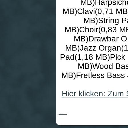
MB)Harpsicho
MB)Clavi(0,71 MB
MB)String P
MB)Choir(0,83 M
MB)Drawbar Or
MB)Jazz Organ(
Pad(1,18 MB)Pick 
MB)Wood Bas
MB)Fretless Bass 
Hier klicken: Zum
Kawai CA-91 C Kirsche. Digital Piano