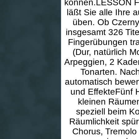
können.LESSON Fu
läßt Sie alle Ihre 
üben. Ob Czerny
insgesamt 326 Tite
Fingerübungen tra
(Dur, natürlich M
Arpeggien, 2 Kaden
Tonarten. Nac
automatisch bewert
und EffekteFünf 
kleinen Räumen
speziell beim K
Räumlichkeit spür
Chorus, Tremolo 