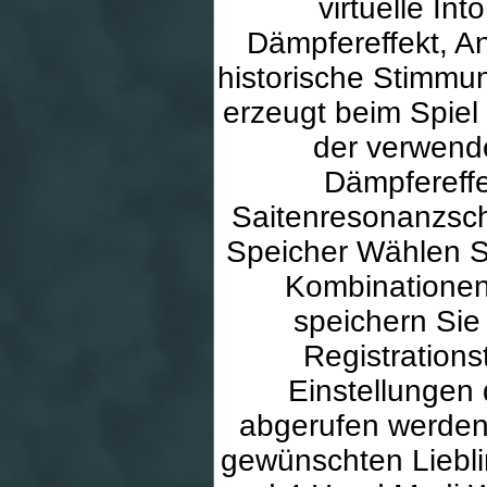
virtuelle In
Dämpfereffekt, 
historische Stimmu
erzeugt beim Spiel
der verwend
Dämpfereffe
Saitenresonanzsch
Speicher Wählen S
Kombinationen,
speichern Sie
Registration
Einstellungen
abgerufen werden.
gewünschten Lieblin