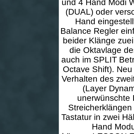
und 4 Hand Modi We
(DUAL) oder versc
Hand eingestel
Balance Regler einf
beider Klänge zuei
die Oktavlage de
auch im SPLIT Betr
Octave Shift). Neu
Verhalten des zwe
(Layer Dynam
unerwünschte 
Streicherklängen
Tastatur in zwei Hä
Hand Modu