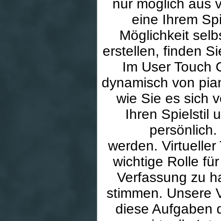
nur möglich aus 
eine Ihrem Spi
Möglichkeit sel
erstellen, finden S
Im User Touch 
dynamisch von pian
wie Sie es sich 
Ihren Spielstil
persönlich
werden. Virtueller
wichtige Rolle fü
Verfassung zu ha
stimmen. Unsere 
diese Aufgaben di