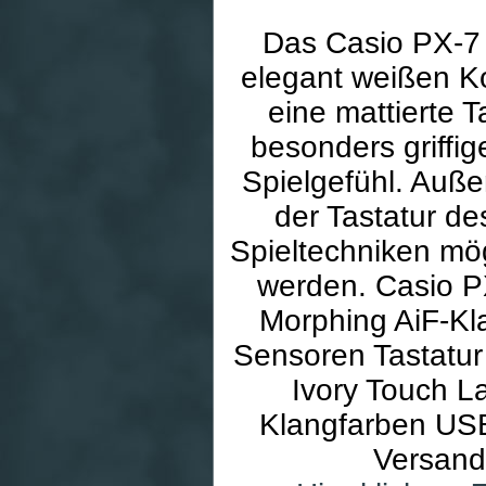
Das Casio PX-7 
elegant weißen K
eine mattierte T
besonders griffi
Spielgefühl. Auße
der Tastatur d
Spieltechniken mö
werden. Casio P
Morphing AiF-K
Sensoren Tastatur 
Ivory Touch L
Klangfarben USB-
Versand 