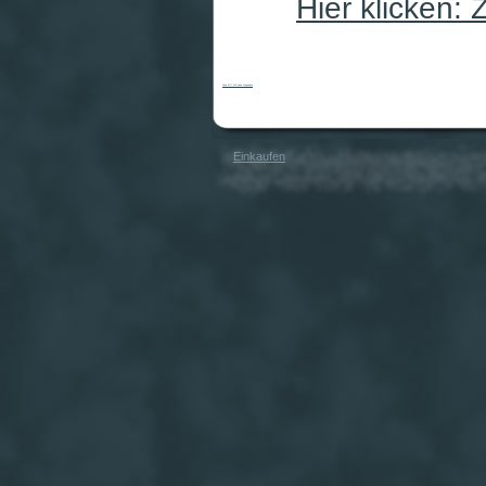
Hier klicken:
Casio PX-7 WE weiss Stagepiano
Einkaufen