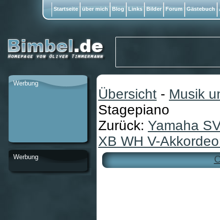
Startseite
über mich
Blog
Links
Bilder
Forum
Gästebuch
Werbung
Übersicht
-
Musik u
Stagepiano
Zurück:
Yamaha SV-
XB WH V-Akkordeo
Werbung
C