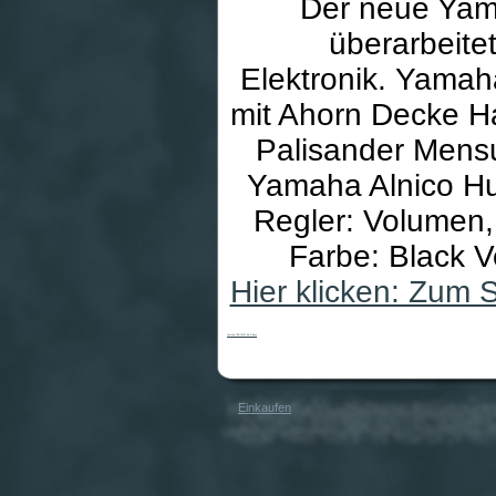
Der neue Yam
überarbeite
Elektronik. Yamah
mit Ahorn Decke Ha
Palisander Mens
Yamaha Alnico Hu
Regler: Volumen
Farbe: Black V
Hier klicken: Zum 
Yamaha TRB 1005J BK E-Bass
Einkaufen