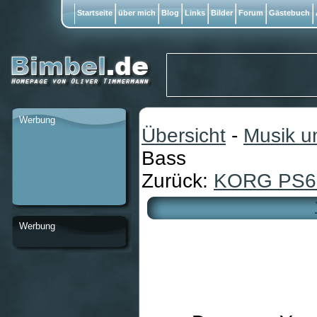
Startseite
über mich
Blog
Links
Bilder
Forum
Gästebuch
Werbung
Übersicht
-
Musik u
Bass
Zurück:
KORG PS6
Werbung