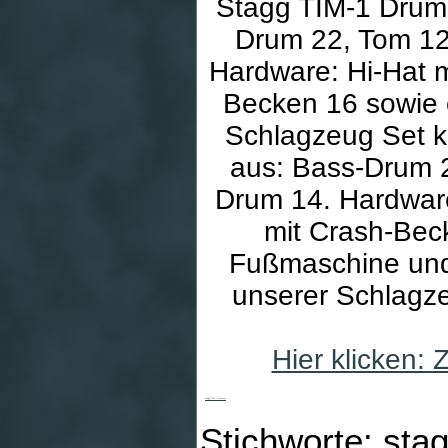
Stagg TIM-1 Drums
Drum 22, Tom 12
Hardware: Hi-Hat 
Becken 16 sowie 
Schlagzeug Set ko
aus: Bass-Drum 
Drum 14. Hardware
mit Crash-Bec
Fußmaschine und
unserer Schlagze
Hier klicken:
Stagg TIM-1 Drumset
Stichworte: stag