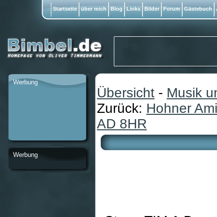
Startseite
über mich
Blog
Links
Bilder
Forum
Gästebuch
Werbung
Übersicht
-
Musik u
Zurück:
Hohner Ami
AD 8HR
Werbung