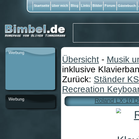
Startseite
über mich
Blog
Links
Bilder
Forum
Gästebuch
Werbung
Übersicht
-
Musik u
inklusive Klavierba
Zurück:
Ständer K
Recreation Keyboa
Werbung
Roland LX-10 Di