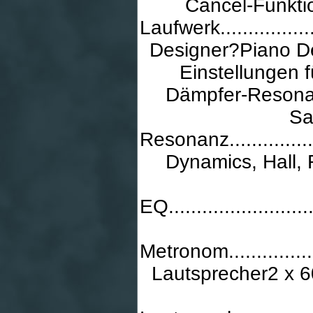
Cancel-Funkti
Laufwerk.....................
Designer?Piano De
Einstellungen 
Dämpfer-Resona
Sa
Resonanz.....................
Dynamics, Hall, 
EQ...........................
Metronom.....................
Lautsprecher2 x 6