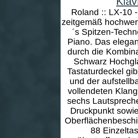
Roland :: LX-10 -
zeitgemäß hochwert
´s Spitzen-Techn
Piano. Das elegan
durch die Kombina
Schwarz Hochgla
Tastaturdeckel gi
und der aufstellb
vollendeten Klan
sechs Lautspreche
Druckpunkt sowie
Oberflächenbeschi
88 Einzelta