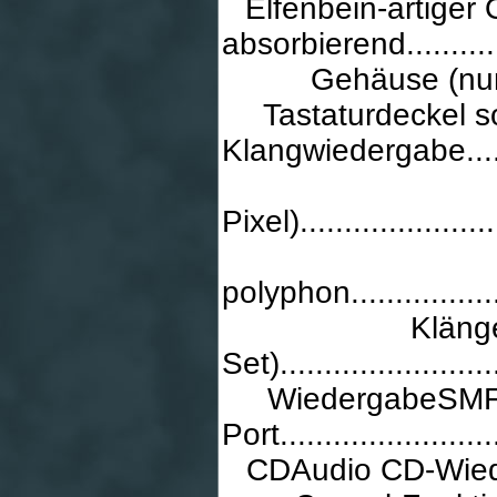
Elfenbein-artiger
absorbierend................
Gehäuse (nur
Tastaturdeckel s
Klangwiedergabe.............
Pixel).......................
polyphon....................
Klänge
Set).........................
WiedergabeSMF
Port..........................
CDAudio CD-Wied