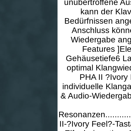
unübertroffene Au
kann der Klav
Bedürfnissen ang
Anschluss könn
Wiedergabe ange
Features ]El
Gehäusetiefe6 Lau
optimal Klangwie
PHA II ?Ivory
individuelle Klan
& Audio-Wiedergab
Resonanzen..................
II-?Ivory Feel?-Tas