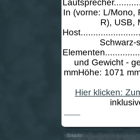
Lautsprecher................
In (vorne: L/Mono, 
R), USB, 
Host........................
Schwarz-s
Elementen....................
und Gewicht - g
mmHöhe: 1071 mmGe
Hier klicken: Z
inklusi
Roland LX-10 Digital Piano inklusive Klavierbank und Kopfhörer
Einkaufen