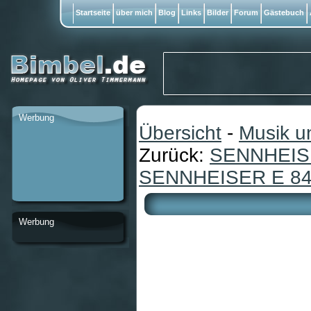
Startseite
über mich
Blog
Links
Bilder
Forum
Gästebuch
Werbung
Übersicht
-
Musik u
Zurück:
SENNHEISE
SENNHEISER E 845
Werbung