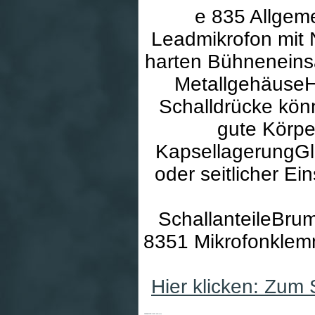
e 835 Allgem
Leadmikrofon mit N
harten Bühneneins
MetallgehäuseH
Schalldrücke kön
gute Körpe
KapsellagerungGle
oder seitlicher 
SchallanteileBr
8351 Mikrofonklemm
Hier klicken: Zum
SENNHEISER E 835 Mikrofon