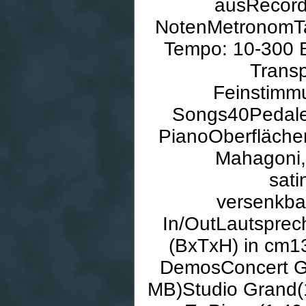
ausRecord
NotenMetronomTakt
Tempo: 10-300 
Transp
Feinstimm
Songs40Pedale3
PianoOberfläche
Mahagoni,
sati
versenkba
In/OutLautsprec
(BxTxH) in cm1
DemosConcert Gr
MB)Studio Grand(