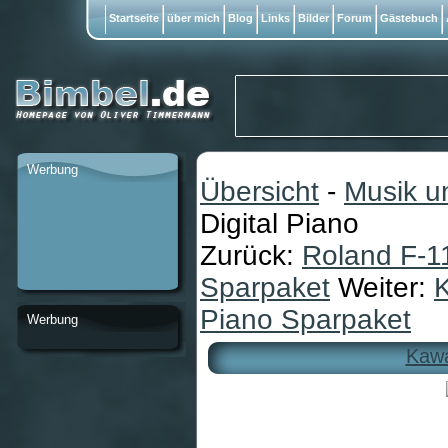
Startseite
über mich
Blog
Links
Bilder
Forum
Gästebuch
Werbung
Übersicht
-
Musik u
Digital Piano
Zurück:
Roland F-1
Sparpaket
Weiter:
K
Piano Sparpaket
Werbung
Kawa