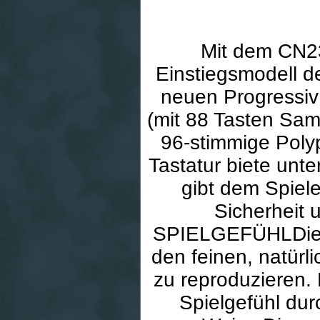
Mit dem CN2
Einstiegsmodell de
neuen Progressi
(mit 88 Tasten Sam
96-stimmige Pol
Tastatur biete unt
gibt dem Spiele
Sicherheit u
SPIELGEFÜHLDie n
den feinen, natürl
zu reproduzieren. 
Spielgefühl du