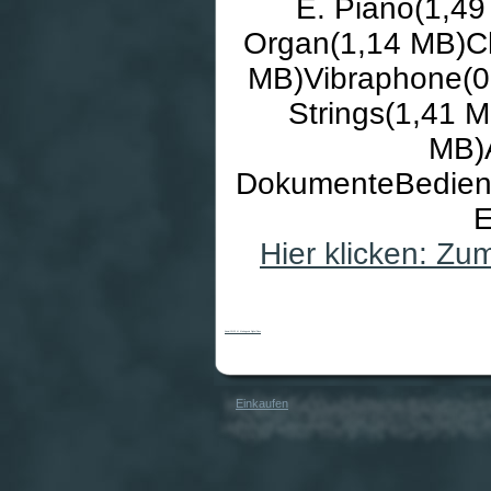
E. Piano(1,4
Organ(1,14 MB)C
MB)Vibraphone(0
Strings(1,41 
MB)
DokumenteBedienu
E
Hier klicken: Z
Kawai CN-23 M Mahagonie Digital Piano
Einkaufen