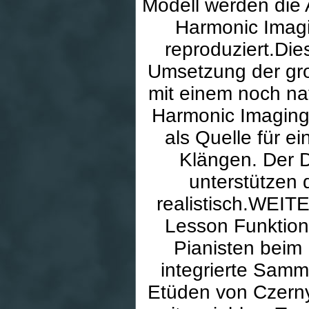
Modell werden die
Harmonic Imagi
reproduziert.Die
Umsetzung der gro
mit einem noch nat
Harmonic Imaging
als Quelle für e
Klängen. Der D
unterstützen
realistisch.WEI
Lesson Funktio
Pianisten beim 
integrierte Samml
Etüden von Czerny