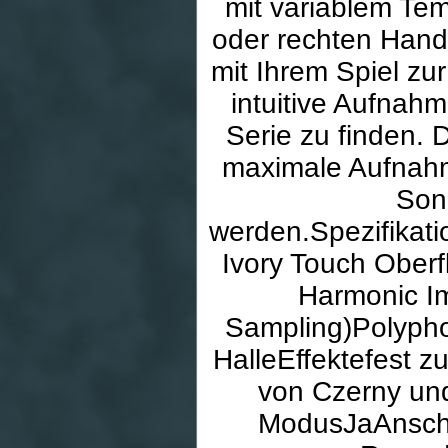
mit variablem Tem
oder rechten Hand
mit Ihrem Spiel zu
intuitive Aufnahm
Serie zu finden. 
maximale Aufnahm
Son
werden.Spezifikat
Ivory Touch Ober
Harmonic I
Sampling)Polyph
HalleEffektefest 
von Czerny un
ModusJaAnschl