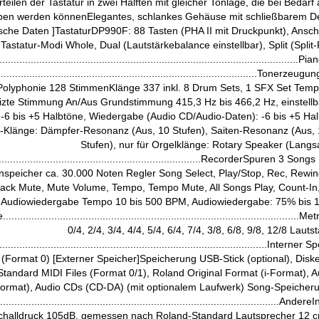
teilen der Tastatur in zwei Hälften mit gleicher Tonlage, die bei Bedar
en werden könnenElegantes, schlankes Gehäuse mit schließbarem Dec
sche Daten ]TastaturDP990F: 88 Tasten (PHA II mit Druckpunkt), Anschl
Tastatur-Modi Whole, Dual (Lautstärkebalance einstellbar), Split (Split-
..............................................................................................
..........................................................................................
 Polyphonie 128 StimmenKlänge 337 inkl. 8 Drum Sets, 1 SFX Set Temp
zte Stimmung An/Aus Grundstimmung 415,3 Hz bis 466,2 Hz, einstellba
 -6 bis +5 Halbtöne, Wiedergabe (Audio CD/Audio-Daten): -6 bis +5 Hal
-Klänge: Dämpfer-Resonanz (Aus, 10 Stufen), Saiten-Resonanz (Aus, 
Stufen), nur für Orgelklänge: Rotary Speaker (Langs
..........................................................................RecorderSpure
nspeicher ca. 30.000 Noten Regler Song Select, Play/Stop, Rec, Rewin
ack Mute, Mute Volume, Tempo, Tempo Mute, All Songs Play, Count-In,
Audiowiedergabe Tempo 10 bis 500 BPM, Audiowiedergabe: 75% bis 1
..........................................................................................
0/4, 2/4, 3/4, 4/4, 5/4, 6/4, 7/4, 3/8, 6/8, 9/8, 12/8 Laut
.............................................................................................
 (Format 0) [Externer Speicher]Speicherung USB-Stick (optional), Disk
Standard MIDI Files (Format 0/1), Roland Original Format (i-Format), 
ormat), Audio CDs (CD-DA) (mit optionalem Laufwerk) Song-Speicheru
............................................................................................
challdruck 105dB, gemessen nach Roland-Standard Lautsprecher 12 cm