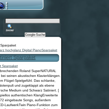
Google-Suche
 Sparpaket
rz hochglanz Digital PianoSparpaket
iniert Sparpaket
ahnbrechenden Roland SuperNATURAL
bei seinen akustischen Klavierklängen.
em Flügel-Spielgefühl. Das schlanke,
Notenpult und zugeklappt als ebene
rsche Medium und Schwarz Satiniert. [
piellos authentischen KlangErweiterte
kt72 eingebaute Songs, außerdem
r CD-LaufwerkTwin Piano-Funktion zum