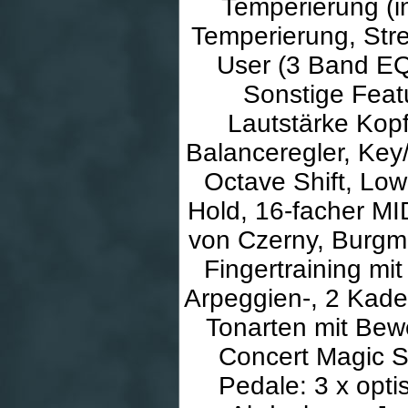
Temperierung (i
Temperierung, Stre
User (3 Band EQ)
Sonstige Featu
Lautstärke Kopfh
Balanceregler, Key
Octave Shift, Lo
Hold, 16-facher MI
von Czerny, Burgmü
Fingertraining mit
Arpeggien-, 2 Kade
Tonarten mit Bew
Concert Magic S
Pedale: 3 x opti