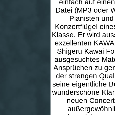
einfach auf eine
Datei (MP3 oder W
Pianisten und
Konzertflügel ein
Klasse. Er wird auss
exzellenten KAWAI
Shigeru Kawai Fo
ausgesuchtes Mate
Ansprüchen zu gen
der strengen Quali
seine eigentliche 
wunderschöne Klang
neuen Concert 
außergewöhnli