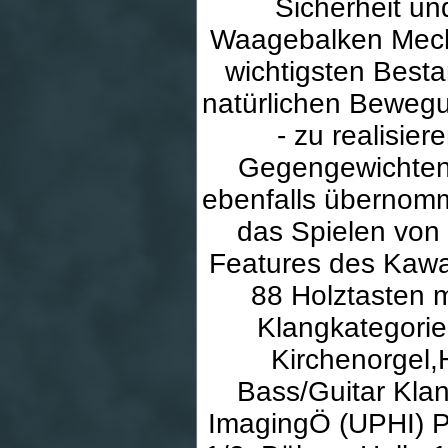
Sicherheit und
Waagebalken Mechan
wichtigsten Besta
natürlichen Bewegu
- zu realisie
Gegengewichten 
ebenfalls übernomme
das Spielen von
Features des Kawa
88 Holztasten m
Klangkategorie
Kirchenorgel,
Bass/Guitar Klan
ImagingÖ (UPHI) P