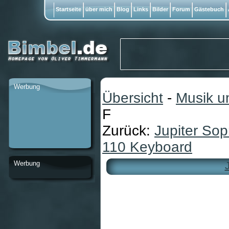
Startseite
über mich
Blog
Links
Bilder
Forum
Gästebuch
Werbung
Übersicht
-
Musik u
F
Zurück:
Jupiter So
110 Keyboard
Werbung