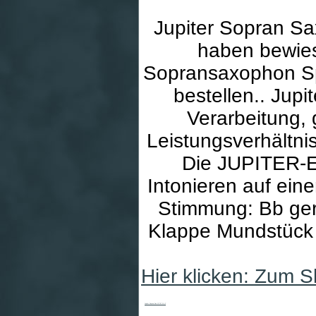
Jupiter Sopran Sa
haben bewies
Sopransaxophon Sp
bestellen.. Jup
Verarbeitung, 
Leistungsverhältn
Die JUPITER-E
Intonieren auf e
Stimmung: Bb ge
Klappe Mundstück
Hier klicken: Zum 
Jupiter Sopran Sax JP-747 GL-F