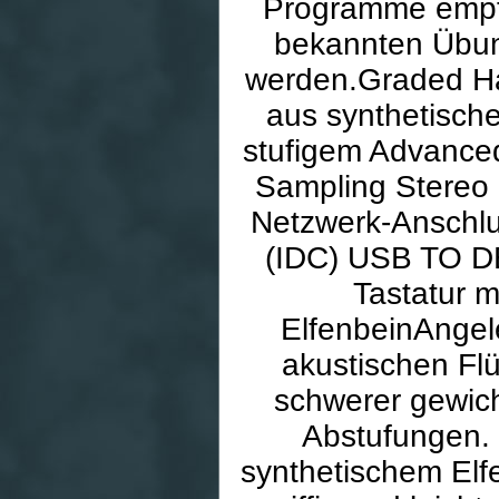
Programme empf
bekannten Übun
werden.Graded Ha
aus synthetisch
stufigem Advanc
Sampling Stereo
Netzwerk-Anschlus
(IDC) USB TO D
Tastatur 
ElfenbeinAngel
akustischen Flü
schwerer gewich
Abstufungen. 
synthetischem Elf