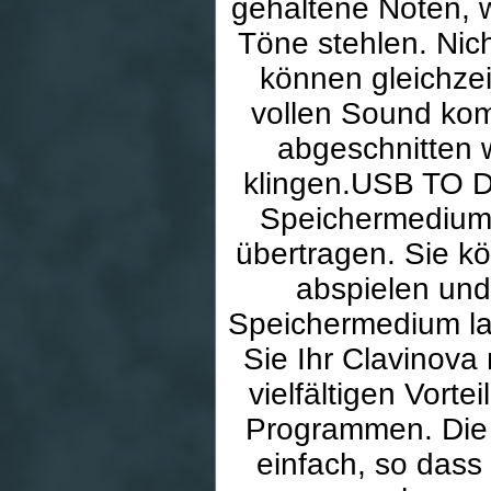
gehaltene Noten, w
Töne stehlen. Nic
können gleichze
vollen Sound ko
abgeschnitten 
klingen.USB TO 
Speichermedium 
übertragen. Sie kö
abspielen un
Speichermedium l
Sie Ihr Clavinova
vielfältigen Vort
Programmen. Die V
einfach, so dass