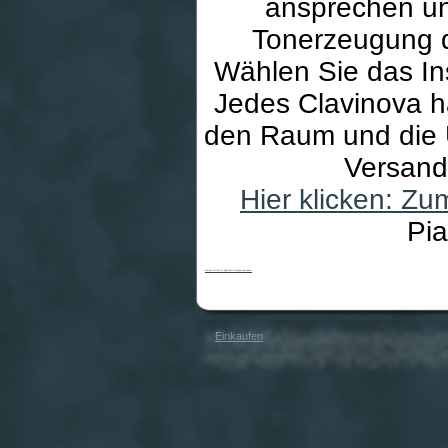
ansprechen un
Tonerzeugung 
Wählen Sie das In
Jedes Clavinova ha
den Raum und die U
Versand 
Hier klicken: Z
Pi
Yamaha CLP-340 M Digital Piano Mahagoni Sparpaket
Einkaufen