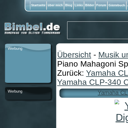
Startseite
über mich
Blog
Links
Bilder
Forum
Gästebuch
Werbung
Übersicht
-
Musik u
Piano Mahagoni Sp
Zurück:
Yamaha CLP
Yamaha CLP-340 C D
Werbung
Yamaha CLP