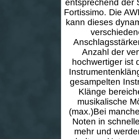
entsprechend der 
Fortissimo. Die A
kann dieses dynam
verschieden
Anschlagsstärke
Anzahl der ve
hochwertiger ist
Instrumentenkläng
gesampelten Instr
Klänge bereiche
musikalische M
(max.)Bei manchen
Noten in schnel
mehr und werden 