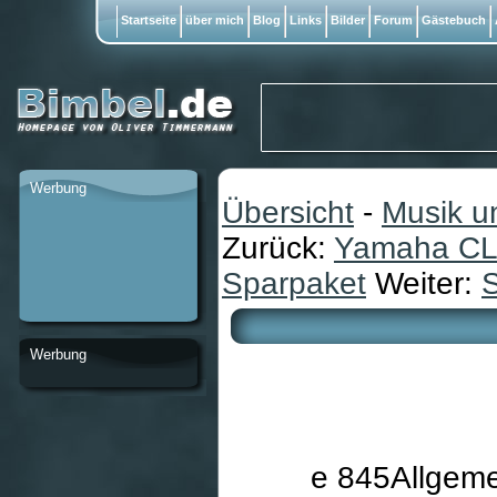
Startseite
über mich
Blog
Links
Bilder
Forum
Gästebuch
Werbung
Übersicht
-
Musik u
Zurück:
Yamaha CLP
Sparpaket
Weiter:
Werbung
e 845Allgeme