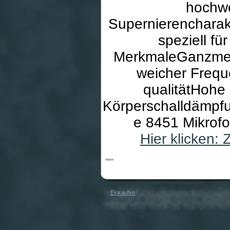
hochwe
Supernierencharak
speziell fü
MerkmaleGanzmet
weicher Frequ
qualitätHohe
Körperschalldämpf
e 8451 Mikrof
Hier klicken:
SENNHEISER E 845
Einkaufen