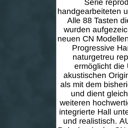
Serie repro
handgearbeiteten u
Alle 88 Tasten 
wurden aufgezeich
neuen CN Modellen
Progressive Ha
naturgetreu rep
ermöglicht di
akustischen Origi
als mit dem bishe
und dient gleich
weiteren hochwert
integrierte Hall u
und realistisch.