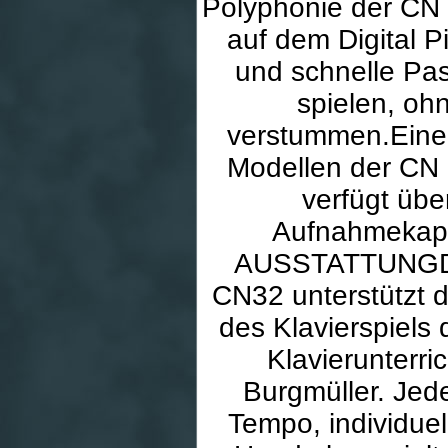
Polyphonie der CN 
auf dem Digital 
und schnelle Pa
spielen, oh
verstummen.Eine i
Modellen der CN 
verfügt üb
Aufnahmekapa
AUSSTATTUNGDie 
CN32 unterstützt 
des Klavierspiels
Klavierunterri
Burgmüller. Jed
Tempo, individuel