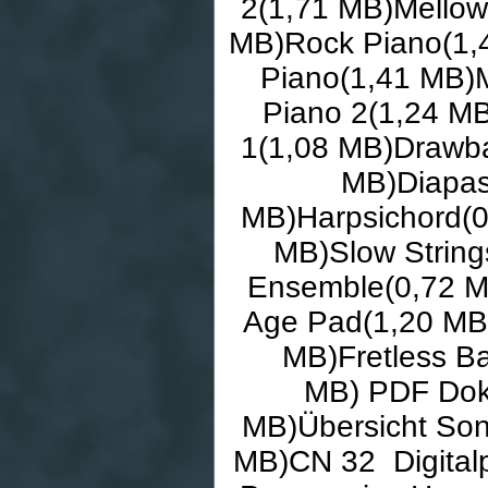
2(1,71 MB)Mellow
MB)Rock Piano(1,
Piano(1,41 MB)
Piano 2(1,24 M
1(1,08 MB)Drawba
MB)Diapas
MB)Harpsichord(0
MB)Slow String
Ensemble(0,72 M
Age Pad(1,20 MB
MB)Fretless B
MB) PDF Dok
MB)Übersicht Son
MB)CN 32 Digitalp