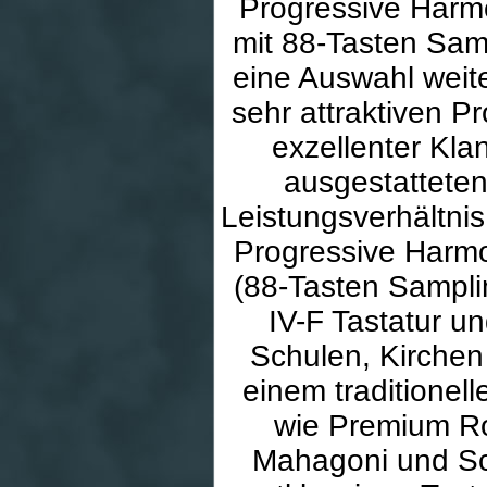
Progressive Harm
mit 88-Tasten Sam
eine Auswahl wei
sehr attraktiven 
exzellenter Kla
ausgestatteten
Leistungsverhältni
Progressive Harm
(88-Tasten Sampli
IV-F Tastatur u
Schulen, Kirchen 
einem traditionel
wie Premium R
Mahagoni und Sch