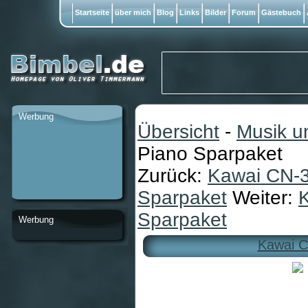
Startseite
über mich
Blog
Links
Bilder
Forum
Gästebuch
Werbung
Übersicht
-
Musik u
Piano Sparpaket
Zurück:
Kawai CN-3
Sparpaket
Weiter:
K
Sparpaket
Werbung
Kawai C