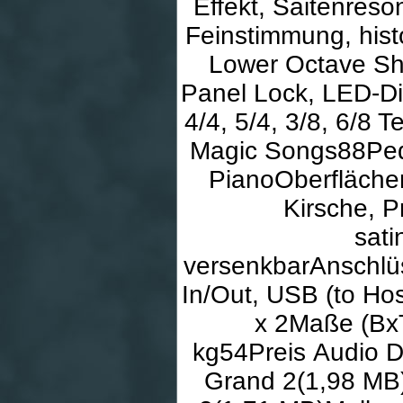
Effekt, Saitenres
Feinstimmung, hist
Lower Octave Shi
Panel Lock, LED-Di
4/4, 5/4, 3/8, 6/
Magic Songs88Peda
PianoOberfläche
Kirsche, 
sati
versenkbarAnschlüs
In/Out, USB (to Ho
x 2Maße (BxT
kg54Preis Audio 
Grand 2(1,98 MB