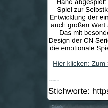
Hand abgespielt
Spiel zur Selbs
Entwicklung der ei
auch großen Wert 
Das mit besond
Design der CN Serie
die emotionale Spi
Hier klicken: Zum
Kawai CN-32 C Kirsche Digital Piano Sparpaket
Stichworte: htt
Einkaufen