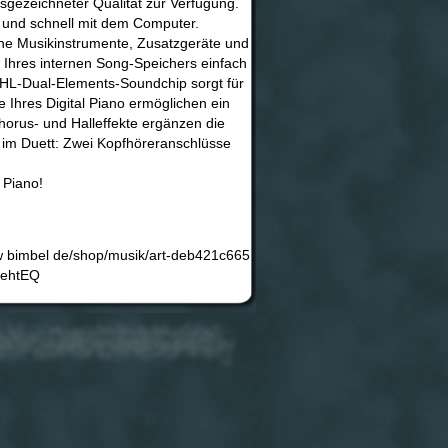
sgezeichneter Qualität zur Verfügung.
ch und schnell mit dem Computer.
sche Musikinstrumente, Zusatzgeräte und
hres internen Song-Speichers einfach
 HL-Dual-Elements-Soundchip sorgt für
Ihres Digital Piano ermöglichen ein
Chorus- und Halleffekte ergänzen die
s im Duett: Zwei Kopfhöreranschlüsse
 Piano!
bimbel de/shop/musik/art-deb421c665
ehtEQ