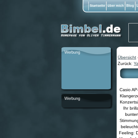
Startseite
über mich
Blog
L
Werbung
Übersicht
Zurück:
Y
Casio AP-
Klangerz
Werbung
Konzerts
Ihr bri
bunten
Stimmungs
beleucht
Feeling: 