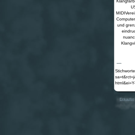
Klangfarb
US
MIDIVerei
Computer
und gren
eindru
nuance
Klangvi
Casio AP-80R Digital Piano
Stichworte
sa=t&rct=
html&ei=
Einkaufen