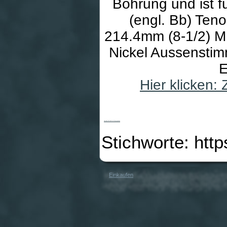
Bohrung und ist f
(engl. Bb) Ten
214.4mm (8-1/2) M
Nickel Aussenstim
E
Hier klicken
Yamaha YSL 446 GE Tenorposaune
Stichworte: htt
Einkaufen