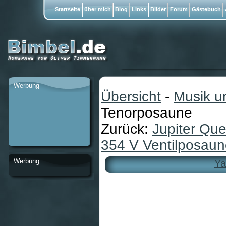
Startseite
über mich
Blog
Links
Bilder
Forum
Gästebuch
Werbung
Übersicht
-
Musik u
Tenorposaune
Zurück:
Jupiter Qu
354 V Ventilposau
Werbung
Ya