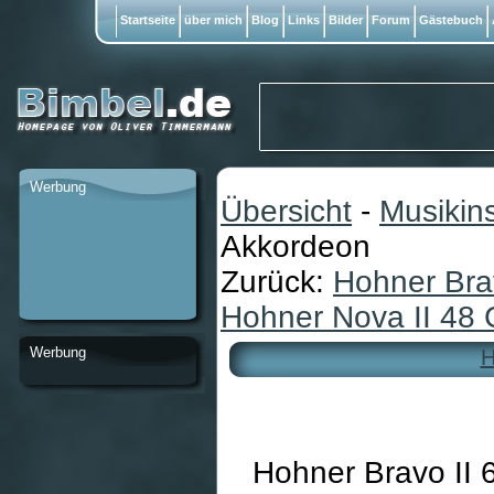
Startseite
über mich
Blog
Links
Bilder
Forum
Gästebuch
Werbung
Übersicht
-
Musikin
Akkordeon
Zurück:
Hohner Bra
Hohner Nova II 48 
Werbung
H
Hohner Bravo II 