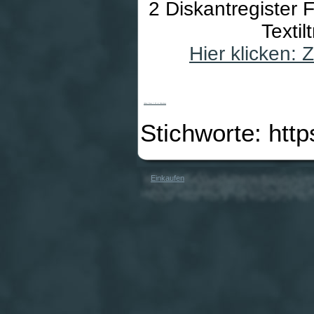
2 Diskantregister F
Texti
Hier klicken:
Hohner Bravo II 60 rot Akkordeon
Stichworte: htt
Einkaufen