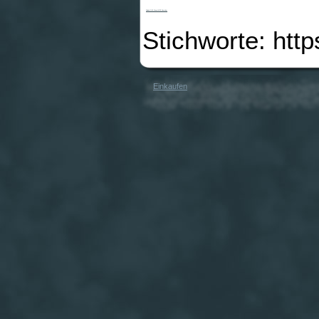
Roland R-05 Wave/MP3 Recorder
Stichworte: htt
Einkaufen