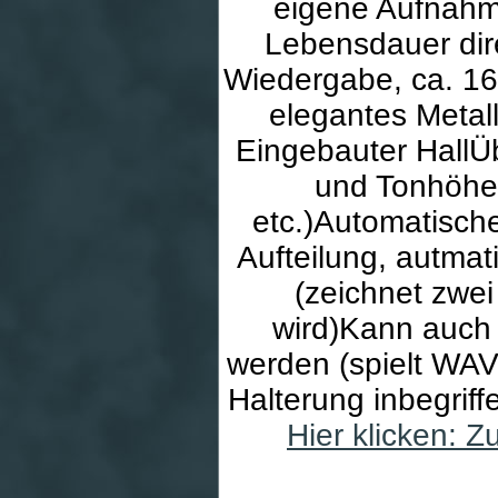
eigene Aufnahme
Lebensdauer dir
Wiedergabe, ca. 1
elegantes Metal
Eingebauter Hall
und Tonhöhe
etc.)Automatisch
Aufteilung, autma
(zeichnet zwe
wird)Kann auch 
werden (spielt WAV
Halterung inbegriff
Hier klicken: 