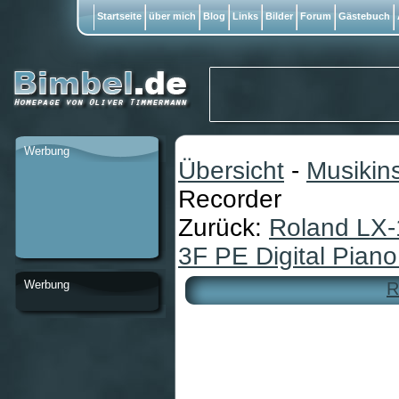
Startseite
über mich
Blog
Links
Bilder
Forum
Gästebuch
Werbung
Übersicht
-
Musikin
Recorder
Zurück:
Roland LX-
3F PE Digital Pian
Werbung
R