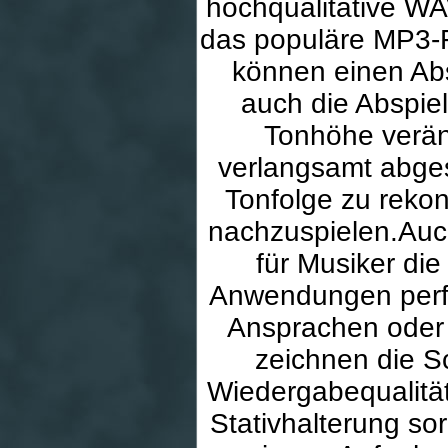
hochqualitative WA
das populäre MP3-
können einen Abs
auch die Abspie
Tonhöhe verä
verlangsamt abgesp
Tonfolge zu reko
nachzuspielen.Auch
für Musiker die
Anwendungen perf
Ansprachen oder 
zeichnen die Sc
Wiedergabequalität
Stativhalterung so