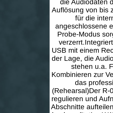
die Audiodaten di
Auflösung von bis z
für die inte
angeschlossene ex
Probe-Modus sorg
verzerrt.Integrie
USB mit einem Rech
der Lage, die Audio
stehen u.a. 
Kombinieren zur Ver
das profess
(Rehearsal)Der R-
regulieren und Auf
Abschnitte aufteil