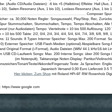
e: (Audio CD/Audio Dateien): -6 bis +5 (Halbtöne) Effekte: Hall (Aus,
s 10), Saiten-Resonanz (Aus, 1 bis 10), Loslass-Resonanz (Aus, 1 bis 1
....................................................................................... Com
cher: ca. 30,000 Noten Regler: Songauswahl, Play/Stop, Rec, Zurücks
Spur Stummschalten, Stummschalten, Tempo, Tempo Abschalten, Alle S
ncel (nur Audiodaten) Tempo: Viertelnote = 10 bis 500 Auflösung: 120
e = 10 bis 500 Takte: 2/2, 0/4, 2/4, 3/4, 4/4, 5/4, 6/4, 7/4, 3/8, 6/8, 9/
rns: 11 Sounds: 8 Typen Interner Speicher: Songs Max. 200 Format: S
0) Externer Speicher: USB Flash-Medien (optional) Abspielbare Song-
land Original Format (i-Format), Audio Dateien (WAV 44.1 kHz/16-bit L
em USB CD-Laufwerk Songs: Max. 200 Interne Songs: über 200 Songs D
(im Notenpult), Taktanzeige Noten-Display: Partitur/Violinsch
onszeichen/Tonart/Texte/Akkorde/Fingersatz Texte: Ja Sprachen: Englis
Japanisch Versand 0,00 Euro Lieferzeit 3-5 
Hier klicken: Zum Shop
mit Roland HPi-6F RW Rosenholz Digit
e: https://www google com