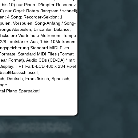
 1 bis 10) nur Piano: Dämpfer-Resonanz
0) nur Orgel: Rotary (langsam / schnell)
poser Spuren: 4 Song: Recorder-Sektion: 1
pulen, Vorspulen, Song-Anfang / Song-
ongs Abspielen, Einzähler, Balance,
 Ticks pro Viertelnote Metronom: Tempo
8, 12/8 Lautstärke: Aus, 1 bis 10Metronom-
ongspeicherung Standard MIDI Files
Formate: Standard MIDI Files (Format
inear Format), Audio CDs (CD-DA) * mit
isplay: TFT Farb-LCD 480 x 234 Pixel
lüssel/Bassschlüssel,
ch, Deutsch, Französisch, Spanisch,
Tage
al Piano Sparpaket!