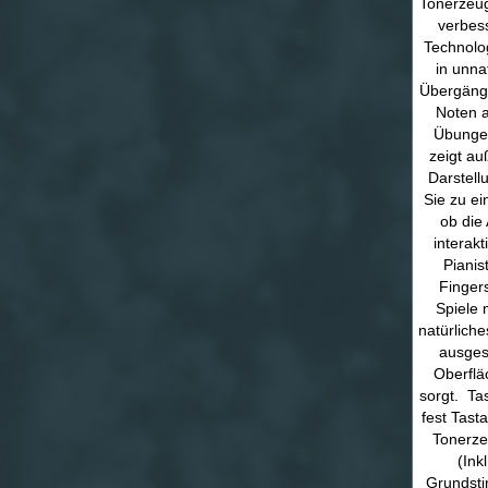
Tonerzeug
verbes
Technolo
in unna
Übergänge
Noten a
Übungen
zeigt au
Darstell
Sie zu ei
ob die
interak
Pianis
Fingers
Spiele 
natürlich
ausgest
Oberflä
sorgt. Tas
fest Tast
Tonerze
(Ink
Grundsti