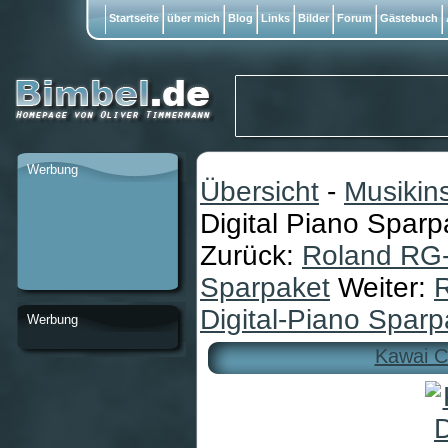
Startseite
über mich
Blog
Links
Bilder
Forum
Gästebuch
Werbung
Übersicht
-
Musikin
Digital Piano Sparp
Zurück:
Roland RG-
Sparpaket
Weiter:
Digital-Piano Sparp
Werbung
Kawai C