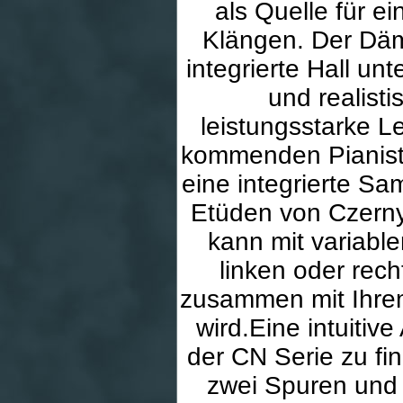
als Quelle für e
Klängen. Der Däm
integrierte Hall u
und realis
leistungsstarke L
kommenden Pianiste
eine integrierte Sa
Etüden von Czerny
kann mit variabl
linken oder rec
zusammen mit Ihrem
wird.Eine intuitiv
der CN Serie zu fi
zwei Spuren und