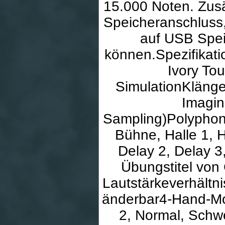
15.000 Noten. Zus
Speicheranschluss,
auf USB Spe
können.Spezifikat
Ivory To
SimulationKläng
Imagin
Sampling)Polyphon
Bühne, Halle 1, H
Delay 2, Delay 3
Übungstitel von
Lautstärkeverhältni
änderbar4-Hand-Mo
2, Normal, Schw