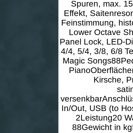
Spuren, max. 1
Effekt, Saitenres
Feinstimmung, hist
Lower Octave Shi
Panel Lock, LED-Di
4/4, 5/4, 3/8, 6/
Magic Songs88Peda
PianoOberfläche
Kirsche, 
sati
versenkbarAnschlüs
In/Out, USB (to Ho
2Leistung20 Wa
88Gewicht in k