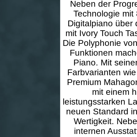
Neben der Progr
Technologie mit
Digitalpiano übe
mit Ivory Touch T
Die Polyphonie von
Funktionen mache
Piano. Mit seine
Farbvarianten wi
Premium Mahagoni 
mit einem 
leistungsstarken L
neuen Standard in 
Wertigkeit. Nebe
internen Aussta