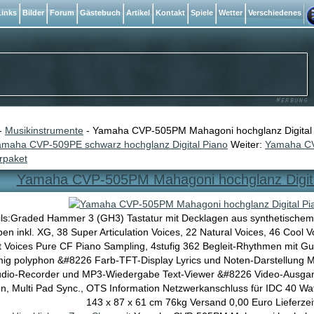
inks
Bilder
Forum
Gästebuch
Artikel
Kontakt
Spiele
Wetter
Verschiedenes
-
Musikinstrumente
- Yamaha CVP-505PM Mahagoni hochglanz Digital 
amaha CVP-509PE schwarz hochglanz Digital Piano
Weiter:
Yamaha CV
rpaket
Yamaha CVP-505PM Mahagoni hochglanz Digita
ls:Graded Hammer 3 (GH3) Tastatur mit Decklagen aus synthetischem
en inkl. XG, 38 Super Articulation Voices, 22 Natural Voices, 46 Cool 
 Voices Pure CF Piano Sampling, 4stufig 362 Begleit-Rhythmen mit Guit
ig polyphon &#8226 Farb-TFT-Display Lyrics und Noten-Darstellung 
dio-Recorder und MP3-Wiedergabe Text-Viewer &#8226 Video-Ausgan
on, Multi Pad Sync., OTS Information Netzwerkanschluss für IDC 40 Wat
143 x 87 x 61 cm 76kg Versand 0,00 Euro Lieferzei