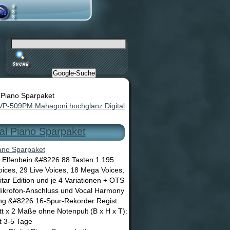
Google-Suche
Piano Sparpaket
P-509PM Mahagoni hochglanz Digital
l Piano Sparpaket
 Elfenbein &#8226 88 Tasten 1.195
Voices, 29 Live Voices, 18 Mega Voices,
ar Edition und je 4 Variationen + OTS
Mikrofon-Anschluss und Vocal Harmony
g &#8226 16-Spur-Rekorder Regist.
t x 2 Maße ohne Notenpult (B x H x T):
t 3-5 Tage