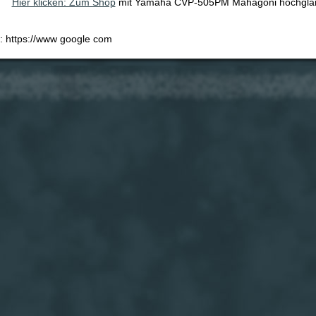
Hier klicken: Zum Shop
mit Yamaha CVP-505PM Mahagoni hochglanz 
e: https://www google com