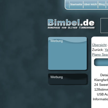
Startseite
über mich
Blog
L
Werbung
Übersicht
Zurück:
Y
Piano Spa
Detai
Werbung
Klangfarb
24 Sweet
128stimm
USB Au
Informati