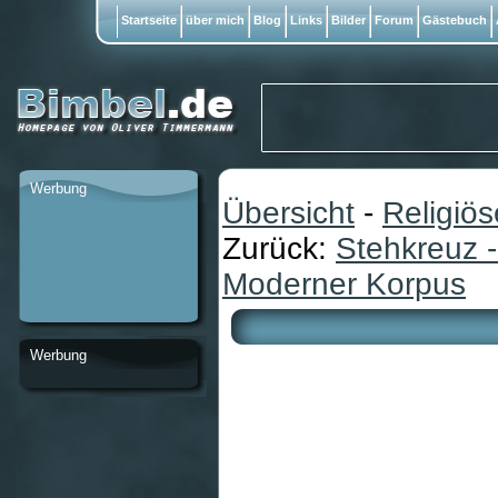
Startseite
über mich
Blog
Links
Bilder
Forum
Gästebuch
Werbung
Übersicht
-
Religiö
Zurück:
Stehkreuz -
Moderner Korpus
Werbung