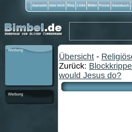
Startseite
über mich
Blog
Links
Bilder
Forum
Gästebuch
Werbung
Übersicht
-
Religiö
Zurück:
Blockkrippe
would Jesus do?
Werbung