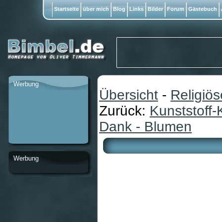
Startseite
über mich
Blog
Links
Bilder
Forum
Gästebuch
Werbung
Übersicht
-
Religiö
Zurück:
Kunststoff-K
Dank - Blumen
Werbung