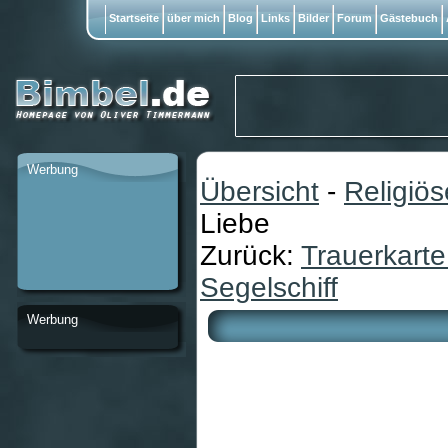
Startseite
über mich
Blog
Links
Bilder
Forum
Gästebuch
Werbung
Übersicht
-
Religiö
Liebe
Zurück:
Trauerkarte
Segelschiff
Werbung