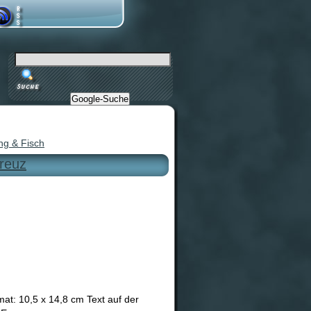
Google-Suche
ng & Fisch
reuz
t: 10,5 x 14,8 cm Text auf der