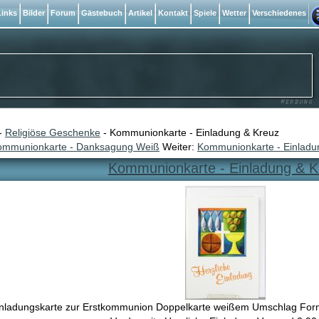
inks
Bilder
Forum
Gästebuch
Artikel
Kontakt
Spiele
Wetter
Verschiedenes
-
Religiöse Geschenke
- Kommunionkarte - Einladung & Kreuz
ommunionkarte - Danksagung Weiß
Weiter:
Kommunionkarte - Einladu
Kommunionkarte - Einladung & K
nladungskarte zur Erstkommunion Doppelkarte weißem Umschlag Forma