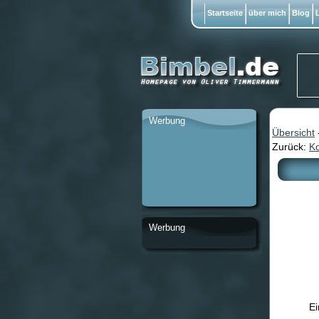
Startseite
über mich
Blog
L
Werbung
Übersicht
Zurück:
K
Werbung
Ei