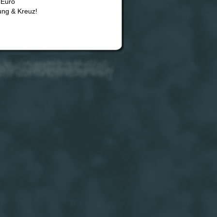
 Euro
ung & Kreuz!