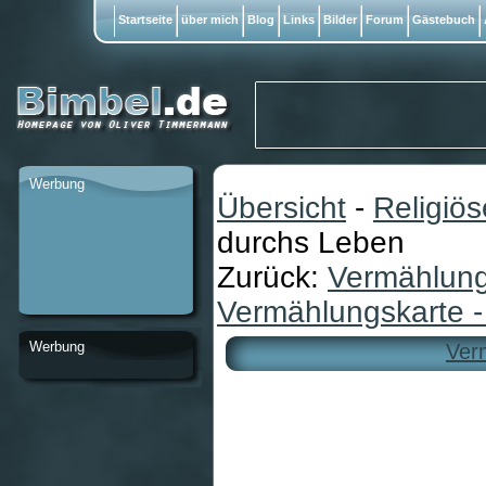
Startseite
über mich
Blog
Links
Bilder
Forum
Gästebuch
Werbung
Übersicht
-
Religiö
durchs Leben
Zurück:
Vermählung
Vermählungskarte 
Werbung
Ver