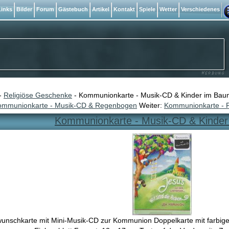
inks
Bilder
Forum
Gästebuch
Artikel
Kontakt
Spiele
Wetter
Verschiedenes
-
Religiöse Geschenke
- Kommunionkarte - Musik-CD & Kinder im Bau
ommunionkarte - Musik-CD & Regenbogen
Weiter:
Kommunionkarte - F
Kommunionkarte - Musik-CD & Kinde
unschkarte mit Mini-Musik-CD zur Kommunion Doppelkarte mit farbigem