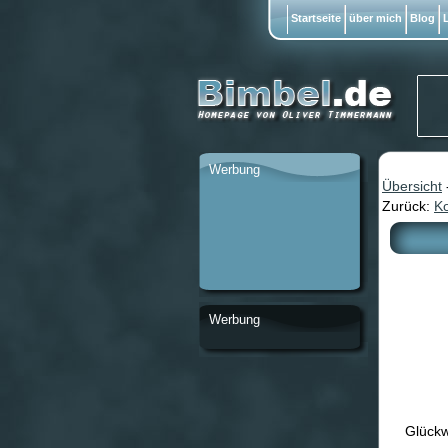
Startseite
über mich
Blog
L
Werbung
Übersicht
Zurück:
K
Werbung
Glückw