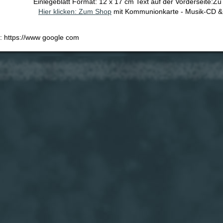
Einlegeblatt Format: 12 x 17 cm Text auf der Vorderseite:Z
Hier klicken: Zum Shop
mit Kommunionkarte - Musik-CD &
e: https://www google com