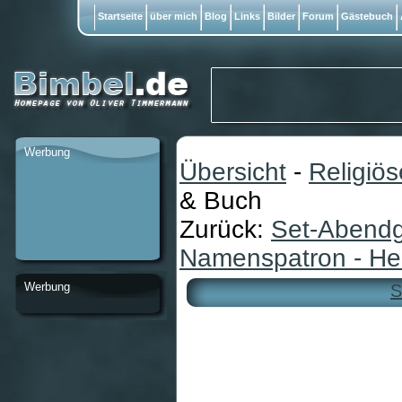
Startseite
über mich
Blog
Links
Bilder
Forum
Gästebuch
Werbung
Übersicht
-
Religiö
& Buch
Zurück:
Set-Abendg
Namenspatron - Hei
Werbung
S