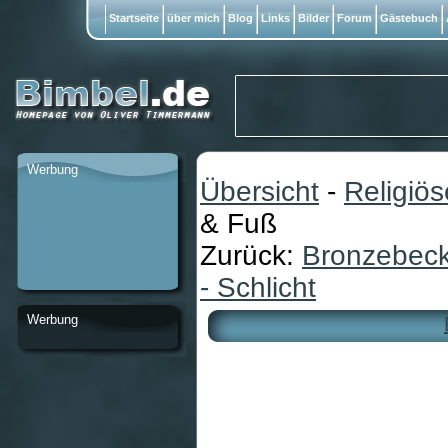
Startseite
über mich
Blog
Links
Bilder
Forum
Gästebuch
Werbung
Übersicht
-
Religiö
& Fuß
Zurück:
Bronzebeck
- Schlicht
Werbung