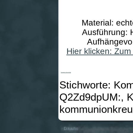
Material: ec
Ausführung: 
Aufhängevor
Hier klicken: Zu
Kommunionkreuz - Baum des Lebens
Stichworte: Ko
Q2Zd9dpUM:, K
kommunionkreuz
Einkaufen