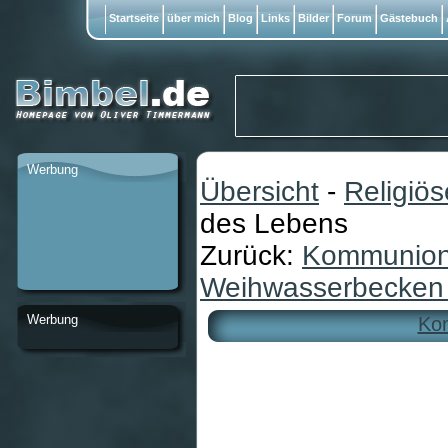
Startseite
über mich
Blog
Links
Bilder
Forum
Gästebuch
Werbung
Übersicht
-
Religiö
des Lebens
Zurück:
Kommunionk
Weihwasserbecken 
Werbung
Ko