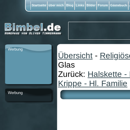
Startseite
über mich
Blog
Links
Bilder
Forum
Gästebuch
Werbung
Übersicht
-
Religiö
Glas
Zurück:
Halskette 
Krippe - Hl. Familie
Werbung