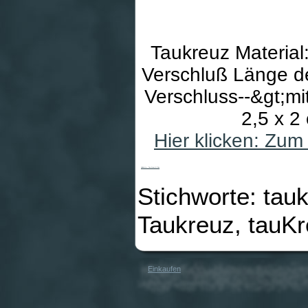
Taukreuz Material
Verschluß Länge d
Verschluss--&gt;m
2,5 x 2
Hier klicken: Zu
Halskette - Tau-Kreuz & Glas
Stichworte: tau
Taukreuz, tauKr
Einkaufen