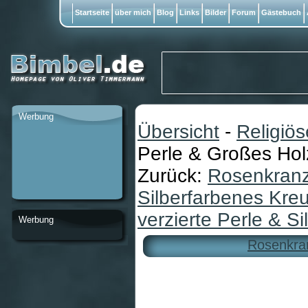
Startseite
über mich
Blog
Links
Bilder
Forum
Gästebuch
Werbung
Übersicht
-
Religiö
Perle & Großes Hol
Zurück:
Rosenkranz 
Silberfarbenes Kre
verzierte Perle & S
Werbung
Rosenkra